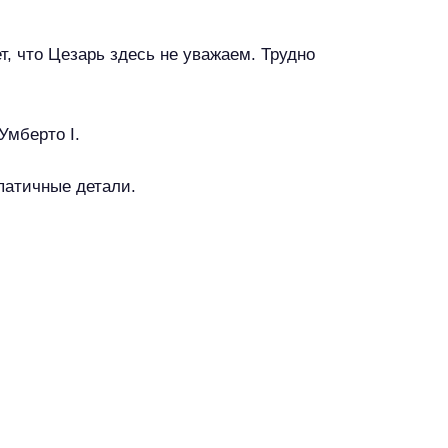
г
о
т, что Цезарь здесь не уважаем. Трудно
р
о
д
Умберто I.
а
патичные детали.