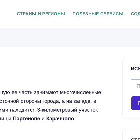
СТРАНЫ И РЕГИОНЫ
ПОЛЕЗНЫЕ СЕРВИСЫ
СО
ИС
Н
ьшую ее часть занимают многочисленные
а
точной стороны города, а на западе, в
й
ми находится 3-километровый участок
т
улицы
Партенопе
и
Караччоло
.
и
: