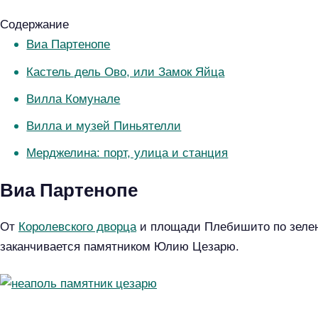
Содержание
Виа Партенопе
Кастель дель Ово, или Замок Яйца
Вилла Комунале
Вилла и музей Пиньятелли
Мерджелина: порт, улица и станция
Виа Партенопе
От
Королевского дворца
и площади Плебишито по зелен
заканчивается памятником Юлию Цезарю.