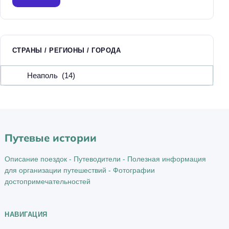
т
и
:
СТРАНЫ / РЕГИОНЫ / ГОРОДА
С
т
р
а
н
ы
Путевые истории
/
р
Описание поездок - Путеводители - Полезная информация
е
для организации путешествий - Фотографии
г
достопримечательностей
и
о
НАВИГАЦИЯ
н