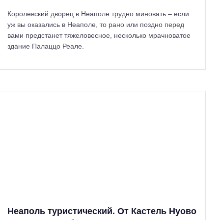
Королевский дворец в Неаполе трудно миновать – если
уж вы оказались в Неаполе, то рано или поздно перед
вами предстанет тяжеловесное, несколько мрачноватое
здание Палаццо Реале.
Н
а
й
т
и
:
Неаполь туристический. От Кастель Нуово