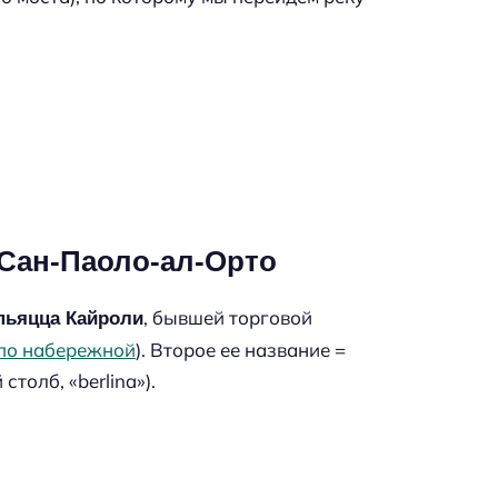
г
о
р
о
д
а
 Сан-Паоло-ал-Орто
, бывшей торговой
пьяцца Кайроли
 по набережной
). Второе ее название =
толб, «berlina»).