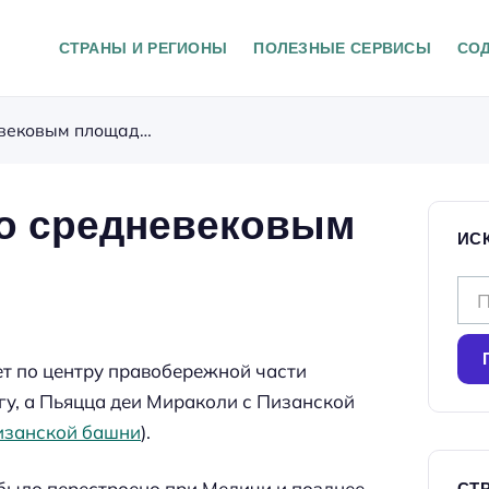
СТРАНЫ И РЕГИОНЫ
ПОЛЕЗНЫЕ СЕРВИСЫ
СО
Центр Пизы, прогулка по средневековым площадям
по средневековым
ИС
Н
а
й
т по центру правобережной части
т
гу, а Пьяцца деи Мираколи с Пизанской
и
Пизанской башни
).
:
было перестроено при Медичи и позднее,
СТР