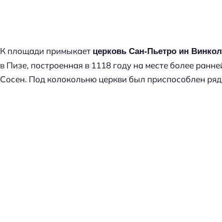
К площади примыкает
церковь Сан-Пьетро ин Винко
в Пизе, построенная в 1118 году на месте более ранне
Сосен. Под колокольню церкви был приспособлен ря
Н
а