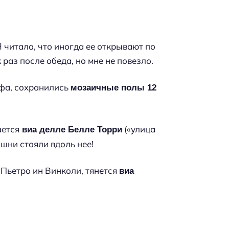
Я читала, что иногда ее открывают по
 раз после обеда, но мне не повезло.
ефа, сохранились
мозаичные полы 12
ается
(«улица
виа делле Белле Торри
шни стояли вдоль нее!
-Пьетро ин Винколи, тянется
виа