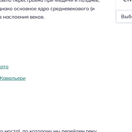
нако основное ядро средневекового (и
С
 наслоения веков.
т
р
а
н
ы
/
Орто
р
 Кавальери
е
г
и
о
н
ы
/
о моста), по которому мы перейдем реку