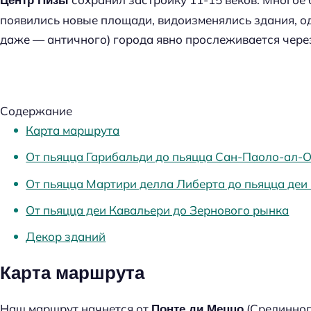
Центр Пизы
появились новые площади, видоизменялись здания, од
даже — античного) города явно прослеживается через
Содержание
Карта маршрута
От пьяцца Гарибальди до пьяцца Сан-Паоло-ал-
От пьяцца Мартири делла Либерта до пьяцца деи
От пьяцца деи Кавальери до Зернового рынка
Декор зданий
Карта маршрута
Наш маршрут начнется от
(Срединног
Понте ди Меццо