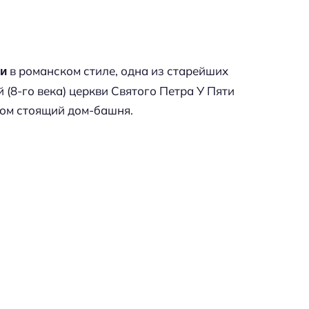
в романском стиле, одна из старейших
ли
й (8-го века) церкви Святого Петра У Пяти
дом стоящий дом-башня.