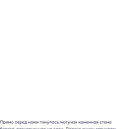
Прямо перед нами тянулась могучая каменная стена
берега, расчерченная на слои. Далеко внизу струилась