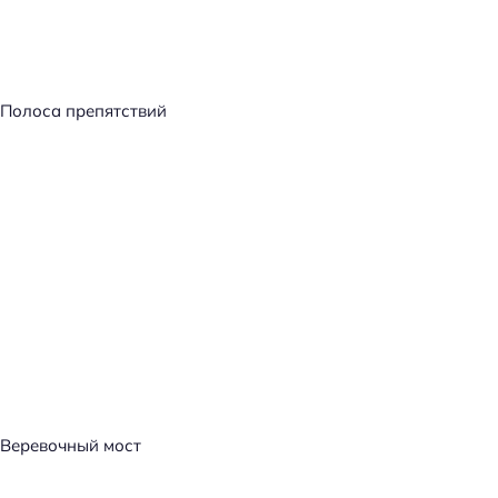
й
т
и
:
Полоса препятствий
Веревочный мост