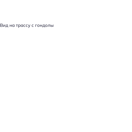
Вид на трассу с гондолы
Н
а