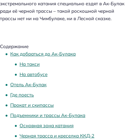
экстремального катания специально ездят в Ак-Булак
ради её черной трассы – такой роскошной черной
трассы нет ни на Чимбулаке, ни в Лесной сказке.
Содержание
Как добраться до Ак-Булака
На такси
На автобусе
Отель Ак-Булак
Где поесть
Прокат и скипассы
Подъемники и трассы Ак-Булака
Основная зона катания
Черная трасса и креселка ККД-2