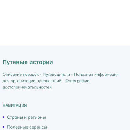
е
г
и
о
н
ы
/
г
Путевые истории
о
р
Описание поездок - Путеводители - Полезная информация
о
для организации путешествий - Фотографии
д
достопримечательностей
а
НАВИГАЦИЯ
Страны и регионы
Полезные сервисы