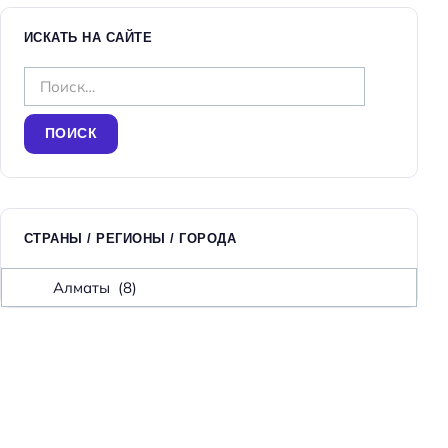
ИСКАТЬ НА САЙТЕ
Н
а
й
т
и
:
СТРАНЫ / РЕГИОНЫ / ГОРОДА
С
т
р
а
н
ы
/
р