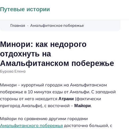
Путевые истории
Главная
Амальфитанское побережье
Минори: как недорого
отдохнуть на
Амальфитанском побережье
Бурова Елена
Минори – курортный городок на Амальфитанском
побережье в 10 минутах езды от Амальфи. С западной
стороны от него находится
(фактически
Атрани
пригород Амальфи), с восточной –
.
Майори
Майори по сравнению другими городами
Амальфитанского побережья
достаточно большой, с