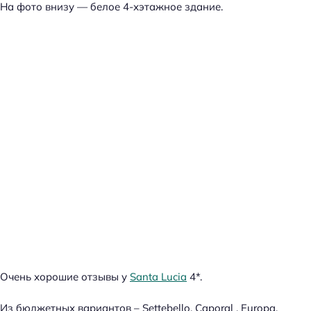
На фото внизу — белое 4-хэтажное здание.
й
т
и
:
Очень хорошие отзывы у
Santa Lucia
4*.
Из бюджетных вариантов – Settebello, Caporal , Europa.