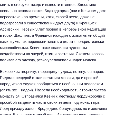
свить в его руке гнездо и вывести птенцов. Здесь мне
невольно вспоминаются Бодхидхарма (они с Кевином даже
пересеклись во времени, хотя, скорей всего, даже не
подозревали о существовании друг друга) и Франциск
Ассизский. Первый 9 лет провел в непрерывной медитации
в горах Шаолинь, а Франциск находил с животными общий
язык и умел их перевоспитывать и делать по-христиански
миролюбивыми. Кевин тоже славился чудесным
воздействием на зверей, птиц и растения. Скажем, коровы,
полизав его одежду, резко увеличивали надои молока.
Вскоре к затворнику, творящему чудеса, потянулся народ.
Рядом с пещерой стали селиться монахи, да и простой
народ искал случая пообщаться с необычным человеком
(опять же – надои). Назрела необходимость строительства
монастыря. Отправился Кевин к местному лорду-королю с
просьбой выделить часть своих земель под монастырь.
Лорд призадумался. Вроде дело богоугодное, но и землицы
жалко. Был у него старый гусь. И сказал землевладелец: