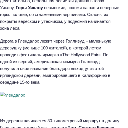
действительно, небольшая лесистая долина в горах
Уиклоу.
Горы Уиклоу
невысокие, похожи на наши северные
горы: пологие, со сглаженными вершинами. Склоны их
покрыты вереском и утёсником, у подножия начинается
зона леса.
Дорога в Глендалох лежит через Голливуд – маленькую
деревушку (меньше 100 жителей), в которой летом
проходит фестиваль-ярмарка «The Hollywood Fair». По
одной из версий, американская коммуна Голливуд
получила свое название благодаря выходцу из этой
ирландской деревни, эмигрировавшего в Калифорнию в
середине 19-го века.
Из деревни начинается 30-километровый маршрут в долину
Глендалох, который называется «
Путь Святого Кевина
»