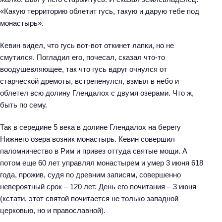
«Какую территорию облетит гусь, такую и дарую тебе под
монастырь».
Кевин видел, что гусь вот-вот откинет лапки, но не
смутился. Погладил его, почесал, сказал что-то
воодушевляющее, так что гусь вдруг очнулся от
старческой дремоты, встрепенулся, взмыл в небо и
облетел всю долину Глендалох с двумя озерами. Что ж,
быть по сему.
Так в середине 5 века в долине Глендалох на берегу
Нижнего озера возник монастырь. Кевин совершил
паломничество в Рим и привез оттуда святые мощи. А
потом еще 60 лет управлял монастырем и умер 3 июня 618
года, прожив, судя по древним записям, совершенно
невероятный срок – 120 лет. День его почитания – 3 июня
(кстати, этот святой почитается не только западной
церковью, но и православной).