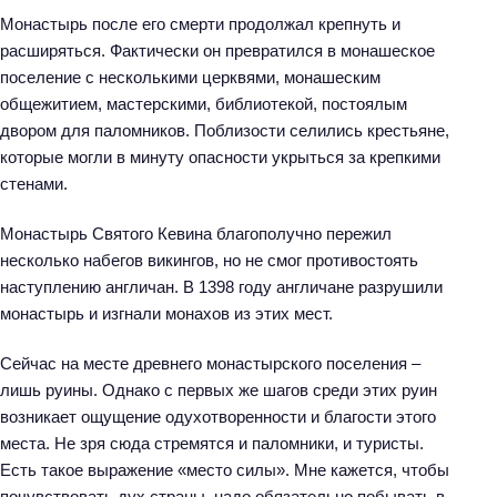
Монастырь после его смерти продолжал крепнуть и
расширяться. Фактически он превратился в монашеское
поселение с несколькими церквями, монашеским
общежитием, мастерскими, библиотекой, постоялым
двором для паломников. Поблизости селились крестьяне,
которые могли в минуту опасности укрыться за крепкими
стенами.
Монастырь Святого Кевина благополучно пережил
несколько набегов викингов, но не смог противостоять
наступлению англичан. В 1398 году англичане разрушили
монастырь и изгнали монахов из этих мест.
Сейчас на месте древнего монастырского поселения –
лишь руины. Однако с первых же шагов среди этих руин
возникает ощущение одухотворенности и благости этого
места. Не зря сюда стремятся и паломники, и туристы.
Есть такое выражение «место силы». Мне кажется, чтобы
почувствовать дух страны, надо обязательно побывать в