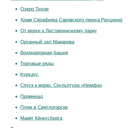
Озеро Тихое
Храм Серафима Саровского (кирха Раушена)
От кирхи к Лиственничному парку
Органный зал Макарова
Водонапорная башня
Торговые ряды
Курхаус
Спуск к морю. Скульптура «Нимфа»
Променад
Пляж в Светлогорске
Макет Кёнигсберга