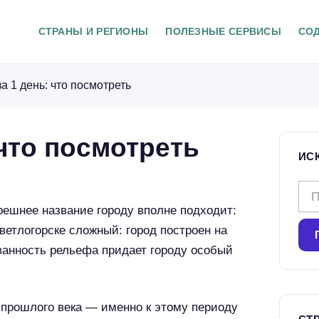
СТРАНЫ И РЕГИОНЫ
ПОЛЕЗНЫЕ СЕРВИСЫ
СО
а 1 день: что посмотреть
 что посмотреть
ИС
Н
ерешнее название городу вполне подходит:
а
ветлогорске сложный: город построен на
й
ванность рельефа придает городу особый
т
и
:
 прошлого века — именно к этому периоду