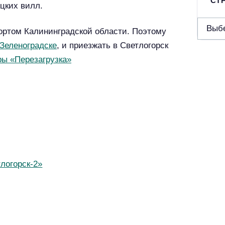
СТР
цких вилл.
С
рортом Калининградской области. Поэтому
т
Зеленоградске
, и приезжать в Светлогорск
р
ры «Перезагрузка»
а
н
ы
/
р
е
г
тлогорск-2»
и
о
н
ы
/