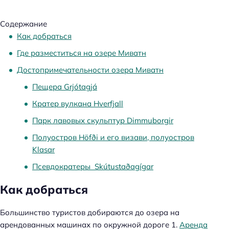
Содержание
Как добраться
Где разместиться на озере Миватн
Достопримечательности озера Миватн
Пещера Grjótagjá
Кратер вулкана Hverfjall
Парк лавовых скульптур Dimmuborgir
Полуостров Höfði и его визави, полуостров
Klasar
Псевдократеры Skútustaðagígar
Как добраться
Большинство туристов добираются до озера на
арендованных машинах по окружной дороге 1.
Аренда