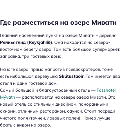
Где разместиться на озере Миватн
Главный населенный пункт на озере Миватн – деревня
Рейкьяглид (Reykjahlíð)
. Она находится на северо-
восточном берегу озера. Там есть большой супермаркет,
заправка, три гостевых дома.
На юге озера, прямо напротив псевдократеров, тоже
есть небольшая деревушка
Skútustaðir
. Там имеется два
отеля и один гостевой дом.
Самый большой и благоустроенный отель —
Fosshótel
Mývatn
— располагается на севере озера Миватн. Это
новый отель со стильным дизайном, панорамными
окнами, отличным рестораном, сауной. Стоит посреди
чистого поля (точней, лавовых полей). Номер лучше
брать с видом на озеро.