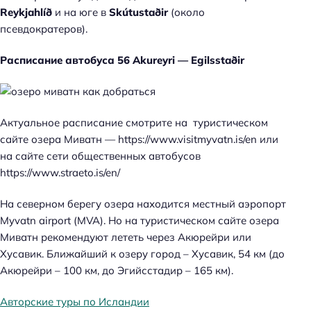
Reykjahlíð
и на юге в
Skútustaðir
(около
псевдократеров).
Расписание автобуса 56 Akureyri — Egilsstaðir
Актуальное расписание смотрите на туристическом
сайте озера Миватн — https://www.visitmyvatn.is/en или
на сайте сети общественных автобусов
https://www.straeto.is/en/
На северном берегу озера находится местный аэропорт
Myvatn airport (MVA). Но на туристическом сайте озера
Миватн рекомендуют лететь через Акюрейри или
Хусавик. Ближайший к озеру город – Хусавик, 54 км (до
Акюрейри – 100 км, до Эгийсстадир – 165 км).
Авторские туры по Исландии