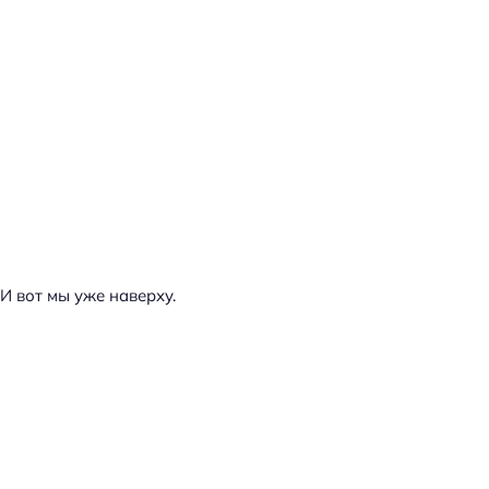
И вот мы уже наверху.
Н
а