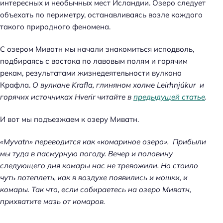
интересных и необычных мест Исландии. Озеро следует
объехать по периметру, останавливаясь возле каждого
такого природного феномена.
С озером Миватн мы начали знакомиться исподволь,
подбираясь с востока по лавовым полям и горячим
рекам, результатами жизнедеятельности вулкана
Крафла.
О вулкане Krafla, глиняном холме Leirhnjúkur и
горячих источниках Hverir читайте в
предыдущей статье
.
И вот мы подъезжаем к озеру Миватн.
«Myvatn» переводится как «комариное озеро». Прибыли
мы туда в пасмурную погоду. Вечер и половину
следующего дня комары нас не тревожили. Но стоило
чуть потеплеть, как в воздухе появились и мошки, и
комары. Так что, если собираетесь на озеро Миватн,
прихватите мазь от комаров.