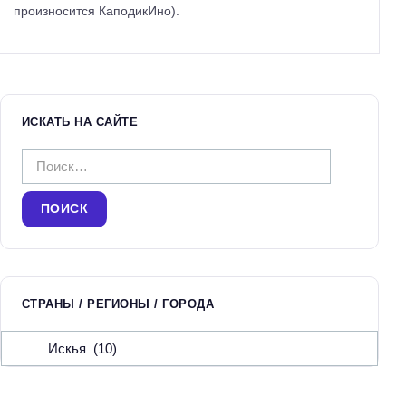
произносится КаподикИно).
ИСКАТЬ НА САЙТЕ
Н
а
й
т
и
:
СТРАНЫ / РЕГИОНЫ / ГОРОДА
С
т
р
а