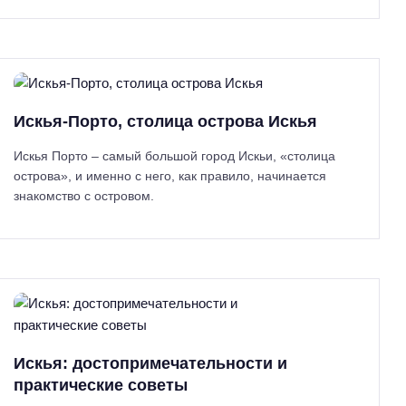
Н
а
й
т
и
Искья-Порто, столица острова Искья
:
Искья Порто – самый большой город Искьи, «столица
острова», и именно с него, как правило, начинается
знакомство с островом.
Искья: достопримечательности и
практические советы