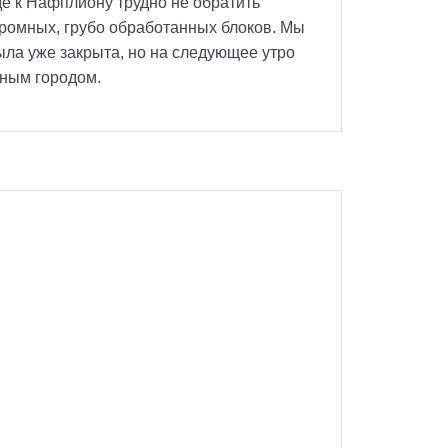
де к Нафплиону трудно не обратить
ромных, грубо обработанных блоков. Мы
ыла уже закрыта, но на следующее утро
тным городом.