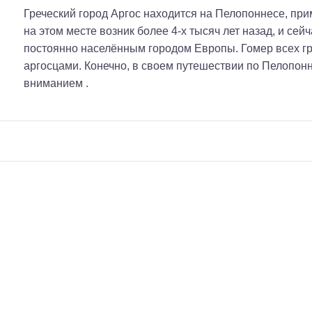
Греческий город Аргос находится на Пелопоннесе, при
на этом месте возник более 4-х тысяч лет назад, и се
постоянно населённым городом Европы. Гомер всех гр
аргосцами. Конечно, в своем путешествии по Пелопонн
вниманием .
Н
а
й
т
и