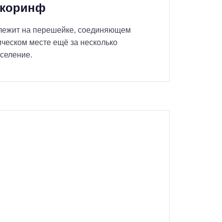
окоринф
н лежит на перешейке, соединяющем
ическом месте ещё за несколько
селение.