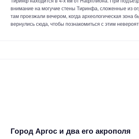
Тиринф находится в 4-х км от Нафплиона. При подъез
внимание на могучие стены Тиринфа, сложенные из ог
там проезжали вечером, когда археологическая зона б
вернулись сюда, чтобы познакомиться с этим невероя
Город Аргос и два его акрополя