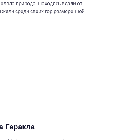
н
воляла природа. Находясь вдали от
и жили среди своих гор размеренной
ы
/
г
о
р
о
д
а
а Геракла