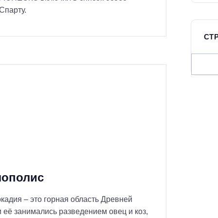
и
Спарту.
:
СТР
С
т
р
а
н
ы
/
р
е
лополис
г
и
кадия – это горная область Древней
о
 её занимались разведением овец и коз,