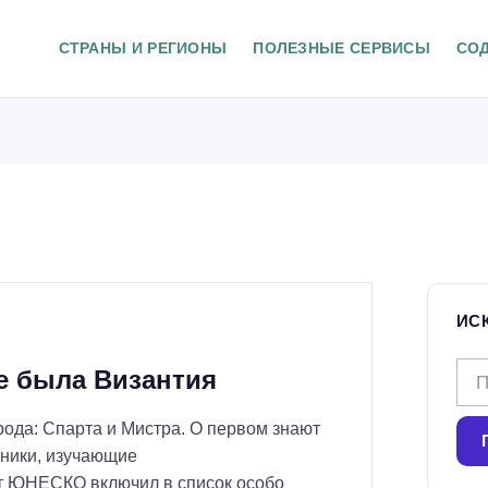
СТРАНЫ И РЕГИОНЫ
ПОЛЕЗНЫЕ СЕРВИСЫ
СО
ИС
Н
де была Византия
а
рода: Спарта и Мистра. О первом знают
й
нники, изучающие
т
т ЮНЕСКО включил в список особо