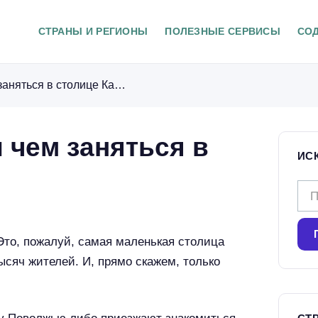
СТРАНЫ И РЕГИОНЫ
ПОЛЕЗНЫЕ СЕРВИСЫ
СО
Элиста: как добраться и чем заняться в столице Калмыкии
и чем заняться в
ИС
Н
а
й
Это, пожалуй, самая маленькая столица
т
ысяч жителей. И, прямо скажем, только
и
: