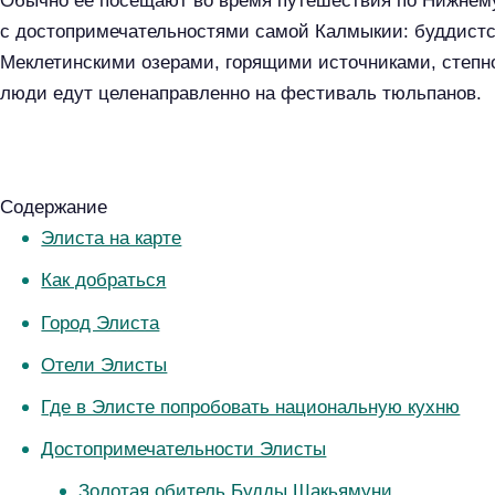
Обычно её посещают во время путешествия по Нижнем
с достопримечательностями самой Калмыкии: буддист
Меклетинскими озерами, горящими источниками, степн
люди едут целенаправленно на фестиваль тюльпанов.
Содержание
Элиста на карте
Как добраться
Город Элиста
Отели Элисты
Где в Элисте попробовать национальную кухню
Достопримечательности Элисты
Золотая обитель Будды Шакьямуни