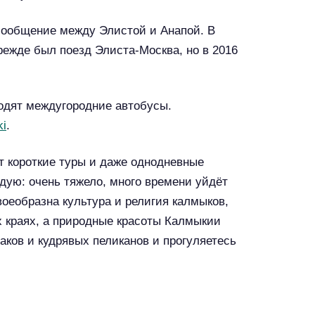
сообщение между Элистой и Анапой. В
режде был поезд Элиста-Москва, но в 2016
одят междугородние автобусы.
ki
.
ют короткие туры и даже однодневные
дую: очень тяжело, много времени уйдёт
Своеобразна культура и религия калмыков,
х краях, а природные красоты Калмыкии
аков и кудрявых пеликанов и прогуляетесь