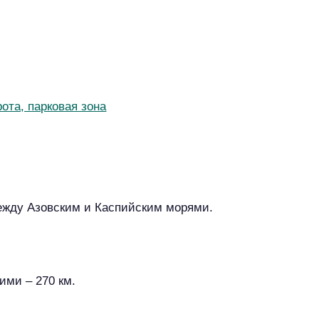
г
о
р
о
д
ота, парковая зона
а
между Азовским и Каспийским морями.
ими – 270 км.