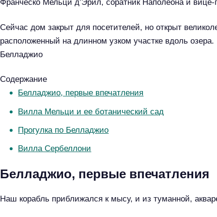
Франческо Мельци д’Эрил, соратник Наполеона и вице-
Сейчас дом закрыт для посетителей, но открыт великол
расположенный на длинном узком участке вдоль озера.
Белладжио
Содержание
Белладжио, первые впечатления
Вилла Мельци и ее ботанический сад
Прогулка по Белладжио
Вилла Сербеллони
Белладжио, первые впечатления
Наш корабль приближался к мысу, и из туманной, аквар