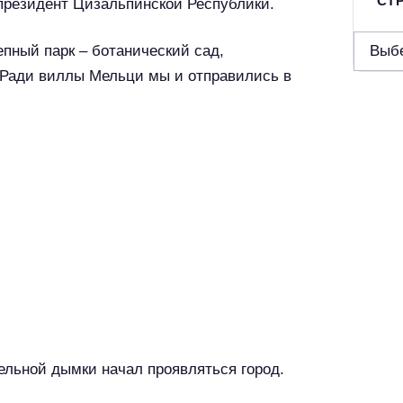
СТР
президент Цизальпинской Республики.
С
епный парк – ботанический сад,
т
 Ради виллы Мельци мы и отправились в
р
а
н
ы
/
р
е
г
и
о
н
ельной дымки начал проявляться город.
ы
/