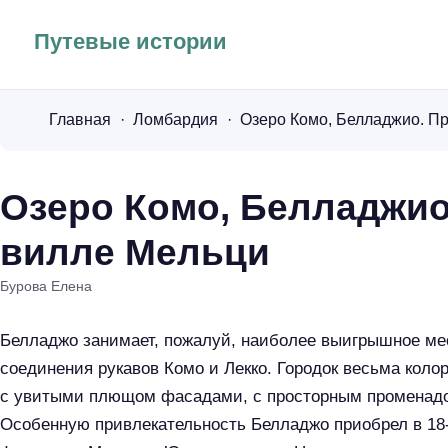
Путевые истории
Главная
Ломбардия
Озеро Комо, Белладжио. Пр
Озеро Комо, Белладжио
вилле Мельци
Бурова Елена
Белладжо занимает, пожалуй, наиболее выигрышное мес
соединения рукавов Комо и Лекко. Городок весьма коло
с увитыми плющом фасадами, с просторным променадо
Особенную привлекательность Белладжо приобрел в 18-