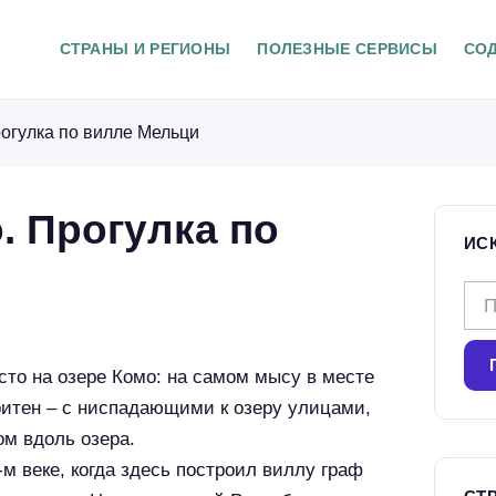
СТРАНЫ И РЕГИОНЫ
ПОЛЕЗНЫЕ СЕРВИСЫ
СО
огулка по вилле Мельци
. Прогулка по
ИС
Н
а
й
то на озере Комо: на самом мысу в месте
т
ритен – с ниспадающими к озеру улицами,
и
м вдоль озера.
:
м веке, когда здесь построил виллу граф