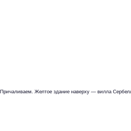
Причаливаем. Желтое здание наверху — вилла Сербел
Н
а