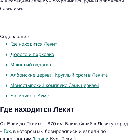
А в соседнем селе Кум сохранились руины албанской
базилики.
Содержание
Где находится Лекит
Дорога и парковка
Мшистый водопад
Албанские церкви. Круглый храм в Леките
Монастырский комплекс Семь церквей
Базилика в Куме
Где находится Лекит
От Баку до Лекита – 370 км. Ближайший к Лекиту город
–
Гах
, в котором мы базировались и ездили по
окрестностям (
Илису
, Кум, Лекит).