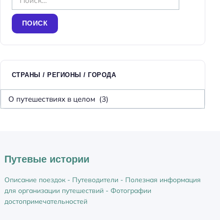
а
й
т
и
:
СТРАНЫ / РЕГИОНЫ / ГОРОДА
С
т
р
а
н
ы
Путевые истории
/
р
Описание поездок - Путеводители - Полезная информация
е
для организации путешествий - Фотографии
г
достопримечательностей
и