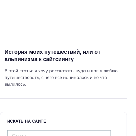
Н
История моих путешествий, или от
а
альпинизма к сайтсиингу
й
т
В этой статье я хочу рассказать, куда и как я люблю
и
путешествовать, с чего все начиналось и во что
:
вылилось.
ИСКАТЬ НА САЙТЕ
Н