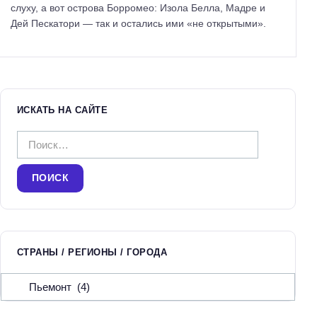
слуху, а вот острова Борромео: Изола Белла, Мадре и
Дей Пескатори — так и остались ими «не открытыми».
ИСКАТЬ НА САЙТЕ
Н
а
й
т
и
:
СТРАНЫ / РЕГИОНЫ / ГОРОДА
С
т
р