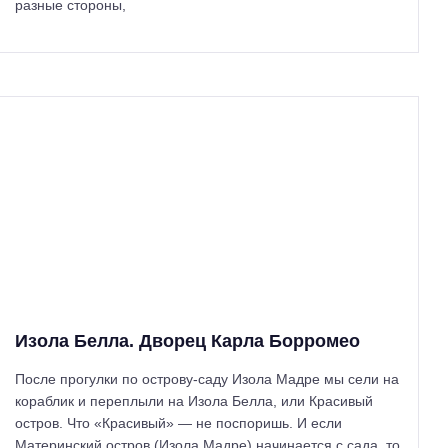
разные стороны,
Изола Белла. Дворец Карла Борромео
После прогулки по острову-саду Изола Мадре мы сели на
кораблик и переплыли на Изола Белла, или Красивый
остров. Что «Красивый» — не поспоришь. И если
Материнский остров (Изола Мадре) начинается с сада, то