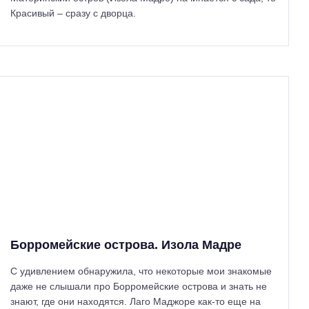
Красивый – сразу с дворца.
Н
а
й
т
и
:
Борромейские острова. Изола Мадре
С удивлением обнаружила, что некоторые мои знакомые
даже не слышали про Борромейские острова и знать не
знают, где они находятся. Лаго Маджоре как-то еще на