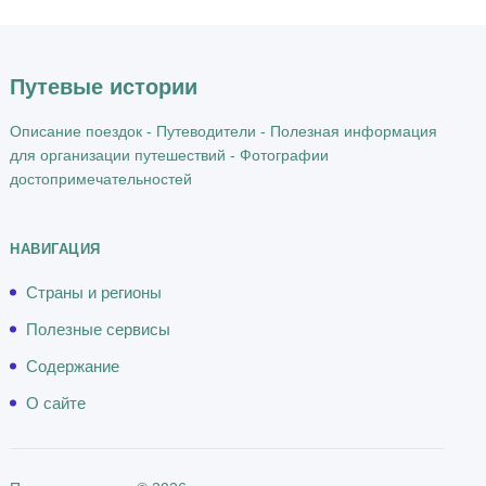
а
н
ы
Путевые истории
/
р
Описание поездок - Путеводители - Полезная информация
е
для организации путешествий - Фотографии
г
достопримечательностей
и
о
НАВИГАЦИЯ
н
ы
Страны и регионы
/
Полезные сервисы
г
о
Содержание
р
О сайте
о
д
а