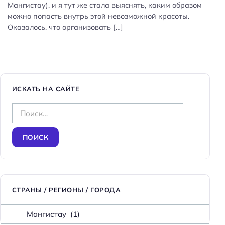
Мангистау), и я тут же стала выяснять, каким образом
можно попасть внутрь этой невозможной красоты.
Оказалось, что организовать […]
ИСКАТЬ НА САЙТЕ
Н
а
Н
й
а
т
й
и
т
:
и
СТРАНЫ / РЕГИОНЫ / ГОРОДА
:
С
т