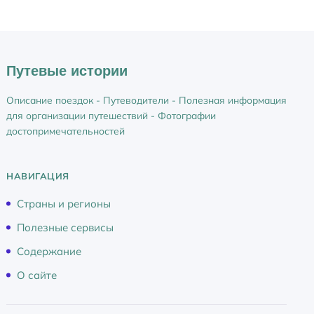
р
а
н
ы
Путевые истории
/
р
Описание поездок - Путеводители - Полезная информация
е
для организации путешествий - Фотографии
г
достопримечательностей
и
о
НАВИГАЦИЯ
н
ы
Страны и регионы
/
Полезные сервисы
г
о
Содержание
р
О сайте
о
д