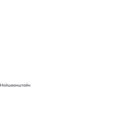
Нойшванштайн