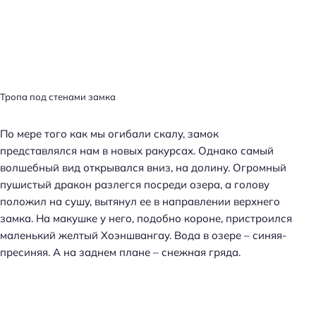
Тропа под стенами замка
По мере того как мы огибали скалу, замок
представлялся нам в новых ракурсах. Однако самый
волшебный вид открывался вниз, на долину. Огромный
пушистый дракон разлегся посреди озера, а голову
положил на сушу, вытянул ее в направлении верхнего
замка. На макушке у него, подобно короне, пристроился
маленький желтый Хоэншвангау. Вода в озере – синяя-
Н
пресиняя. А на заднем плане – снежная гряда.
а
й
т
и