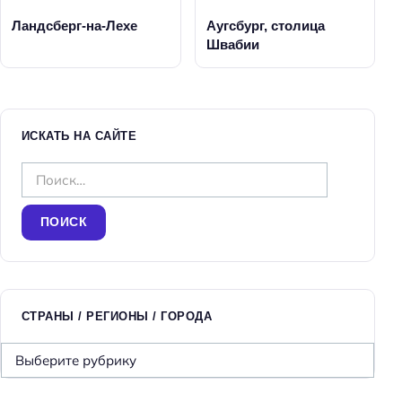
Ландсберг-на-Лехе
Аугсбург, столица
Швабии
ИСКАТЬ НА САЙТЕ
Н
а
й
т
и
:
СТРАНЫ / РЕГИОНЫ / ГОРОДА
С
т
р