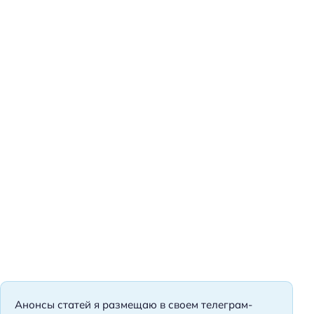
а
н
ы
/
р
е
г
и
о
н
ы
/
г
о
р
о
д
а
Анонсы статей я размещаю в своем телеграм-