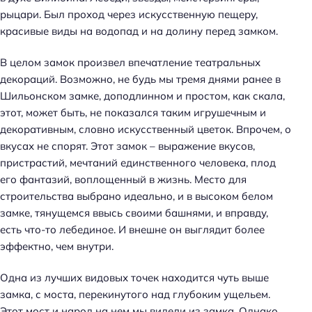
рыцари. Был проход через искусственную пещеру,
красивые виды на водопад и на долину перед замком.
В целом замок произвел впечатление театральных
декораций. Возможно, не будь мы тремя днями ранее в
Шильонском замке, доподлинном и простом, как скала,
этот, может быть, не показался таким игрушечным и
декоративным, словно искусственный цветок. Впрочем, о
вкусах не спорят. Этот замок – выражение вкусов,
пристрастий, мечтаний единственного человека, плод
его фантазий, воплощенный в жизнь. Место для
строительства выбрано идеально, и в высоком белом
замке, тянущемся ввысь своими башнями, и вправду,
есть что-то лебединое. И внешне он выглядит более
эффектно, чем внутри.
Одна из лучших видовых точек находится чуть выше
замка, с моста, перекинутого над глубоким ущельем.
Этот мост и народ на нем мы видели из замка. Однако,